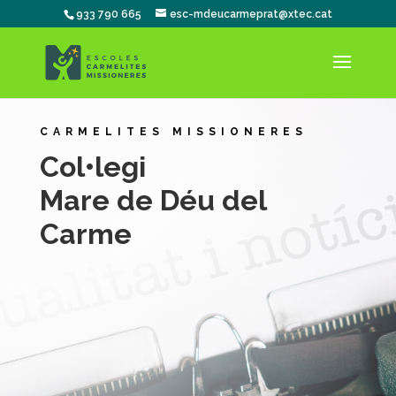
933 790 665
esc-mdeucarmeprat@xtec.cat
CARMELITES MISSIONERES
Col•legi
Mare de Déu del
Carme