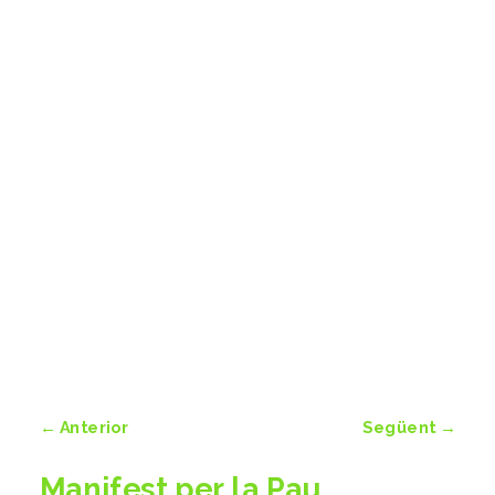
←
Anterior
Següent
→
Manifest per la Pau