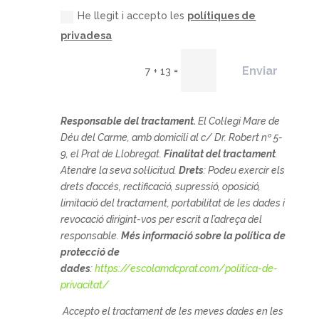
He llegit i accepto les
polítiques de
privadesa
Enviar
=
7 + 13
Responsable del tractament.
El
Col·legi Mare de
Déu del Carme, amb domicili al c/ Dr. Robert nº 5-
9, el Prat de Llobregat.
Finalitat del tractament
.
Atendre la seva sol·licitud.
Drets
: Podeu exercir els
drets d’accés, rectificació, supressió, oposició,
limitació del tractament, portabilitat de les dades i
revocació dirigint-vos per escrit a l’adreça del
responsable.
Més informació sobre la política de
protecció de
dades
:
https://escolamdcprat.com/politica-de-
privacitat/
Accepto el tractament de les meves dades en les