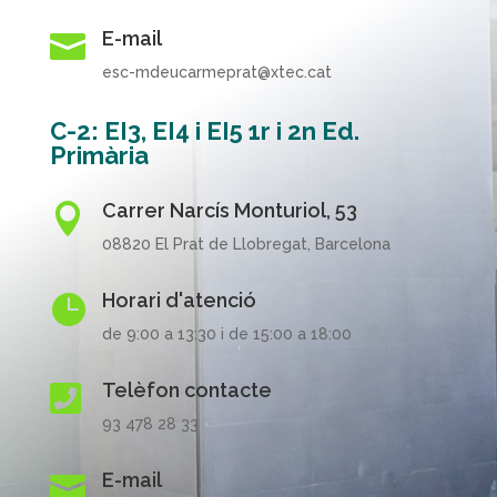
E-mail

esc-mdeucarmeprat@xtec.cat
C-2: EI3, EI4 i EI5 1r i 2n Ed.
Primària
Carrer Narcís Monturiol, 53

08820 El Prat de Llobregat, Barcelona
Horari d'atenció

de 9:00 a 13:30 i de 15:00 a 18:00
Telèfon contacte

93 478 28 33
E-mail
