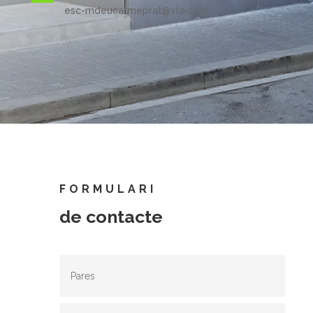
esc-mdeucarmeprat@xtec.cat
FORMULARI
de contacte