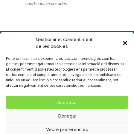
condicions exposades
Gestionar el consentiment
de les cookies
Per oferir les millors experiències, utilitzem tecnologies com les
galetes per emmagatzemar i/o accedir a la informació del dispositiu.
Disseny
Publicidad Tecna, S.L.
El consentiment d'aquestes tecnologies ens permetrà processar
dades com ara el comportament de navegació o les identificacions
© Col•legi Mare de Déu del Carme
úniques en aquest lloc. No consentir o retirar el consentiment, pot
Text legal
|
Políticas de Privacitat
|
Cookies
afectar negativament certes característiques i funcions.
Sistema intern d'informació
Política general SIIF
Acceptar
Canal de Protecció al menor
Denegar
Veure preferències