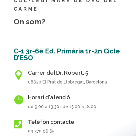
COL•LEGI MARE DE DÉU DEL
CARME
On som?
C-1 3r-6è Ed. Primària 1r-2n Cicle
D’ESO
Carrer del Dr. Robert, 5

08820 El Prat de Llobregat, Barcelona
Horari d'atenció

de 9:00 a 13:30 i de 15:00 a 18:00
Telèfon contacte

93 379 06 65