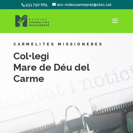
933 790 665
esc-mdeucarmeprat@xtec.cat
CARMELITES MISSIONERES
Col•legi
Mare de Déu del
Carme