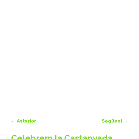
←
Anterior
Següent
→
Celebrem la Castanyada