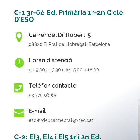
C-1 3r-6è Ed. Primària 1r-2n Cicle
D’ESO
Carrer del Dr. Robert, 5

08820 El Prat de Llobregat, Barcelona
Horari d'atenció

de 9:00 a 13:30 i de 15:00 a 18:00
Telèfon contacte

93 379 06 65
E-mail

esc-mdeucarmeprat@xtec.cat
C-2: EI3, EI4 i EI5 1r i 2n Ed.