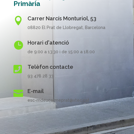
Primària
Carrer Narcís Monturiol, 53

08820 El Prat de Llobregat, Barcelona
Horari d'atenció

de 9:00 a 13:30 i de 15:00 a 18:00
Telèfon contacte

93 478 28 33
E-mail

esc-mdeucarmeprat@xtec.cat