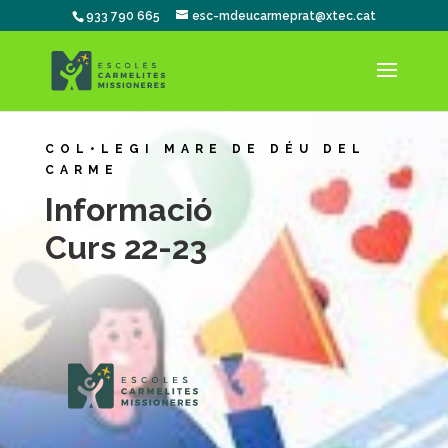
933 790 665
esc-mdeucarmeprat@xtec.cat
COL•LEGI MARE DE DÉU DEL
CARME
Informació
Curs 22-23