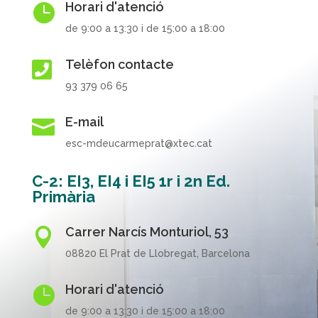
Horari d'atenció

de 9:00 a 13:30 i de 15:00 a 18:00
Telèfon contacte

93 379 06 65
E-mail

esc-mdeucarmeprat@xtec.cat
C-2: EI3, EI4 i EI5 1r i 2n Ed.
Primària
Carrer Narcís Monturiol, 53

08820 El Prat de Llobregat, Barcelona
Horari d'atenció

de 9:00 a 13:30 i de 15:00 a 18:00