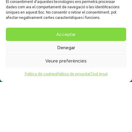
El consentiment d'aquestes tecnologies ens permetrà processar
responsable.
Més informació sobre la política de
dades com ara el comportament de navegació o les identificacions
úniques en aquest lloc. No consentir o retirar el consentiment, pot
protecció de
afectar negativament certes característiques i funcions.
dades
:
https://escolamdcprat.com/politica-de-
privacitat/
Acceptar
Accepto el tractament de les meves dades en les
condicions exposades
Denegar
Veure preferències
Política de cookies
Política de privacitat
Text legal
Disseny
Publicidad Tecna, S.L.
© Col•legi Mare de Déu del Carme
Text legal
|
Políticas de Privacitat
|
Cookies
Sistema intern d'informació