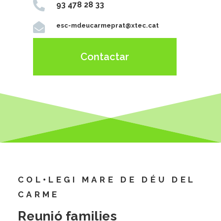

93 478 28 33

esc-mdeucarmeprat@xtec.cat
Contactar
COL•LEGI MARE DE DÉU DEL
CARME
Reunió families