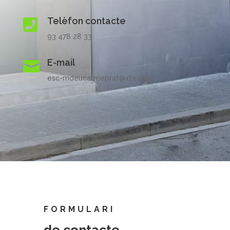
Telèfon contacte

93 478 28 33
E-mail

esc-mdeucarmeprat@xtec.cat
FORMULARI
de contacte