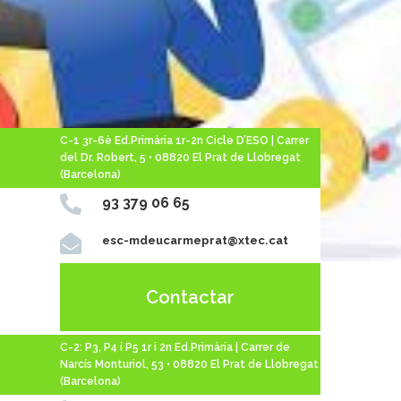
C-1 3r-6è Ed.Primària 1r-2n Cicle D’ESO | Carrer
del Dr. Robert, 5 • 08820 El Prat de Llobregat
(Barcelona)

93 379 06 65

esc-mdeucarmeprat@xtec.cat
Contactar
C-2: P3, P4 i P5 1r i 2n Ed.Primària | Carrer de
Narcís Monturiol, 53 • 08820 El Prat de Llobregat
(Barcelona)