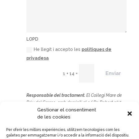
LOPD
He llegit i accepto les
polítiques de
privadesa
Enviar
=
1 + 14
Responsable del tractament.
El
Col·legi Mare de
Déu del Carme, amb domicili al c/ Dr. Robert nº 5-
Gestionar el consentiment
9, el Prat de Llobregat.
Finalitat del tractament
.
de les cookies
Atendre la seva sol·licitud.
Drets
: Podeu exercir els
drets d’accés, rectificació, supressió, oposició,
Per oferir les millors experiències, utilitzem tecnologies com les
limitació del tractament, portabilitat de les dades i
galetes per emmagatzemar i/o accedir a la informació del dispositiu.
revocació dirigint-vos per escrit a l’adreça del