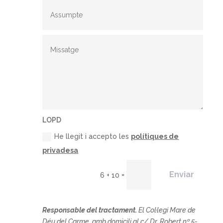
LOPD
He llegit i accepto les
polítiques de
privadesa
Enviar
=
6 + 10
Responsable del tractament.
El
Col·legi Mare de
Déu del Carme, amb domicili al c/ Dr. Robert nº 5-