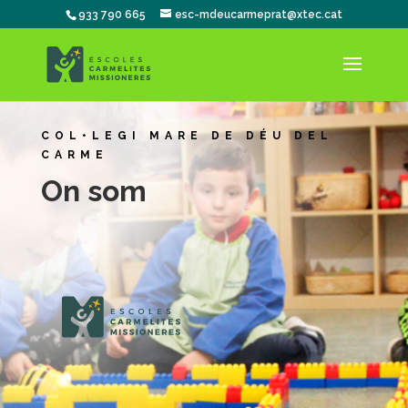
933 790 665
esc-mdeucarmeprat@xtec.cat
COL•LEGI MARE DE DÉU DEL
CARME
On som