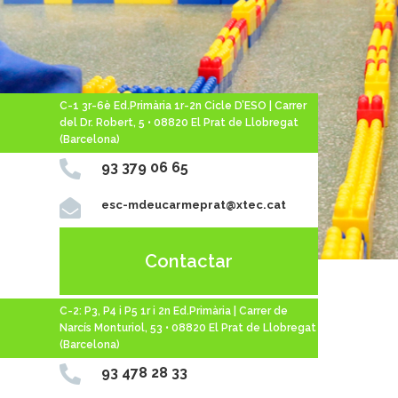
C-1 3r-6è Ed.Primària 1r-2n Cicle D’ESO | Carrer
del Dr. Robert, 5 • 08820 El Prat de Llobregat
(Barcelona)

93 379 06 65

esc-mdeucarmeprat@xtec.cat
Contactar
C-2: P3, P4 i P5 1r i 2n Ed.Primària | Carrer de
Narcís Monturiol, 53 • 08820 El Prat de Llobregat
(Barcelona)

93 478 28 33