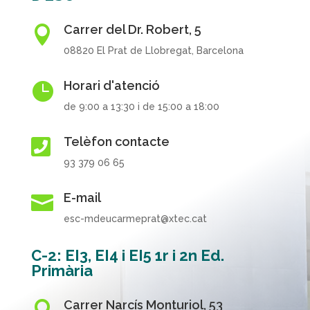
Carrer del Dr. Robert, 5

08820 El Prat de Llobregat, Barcelona
Horari d'atenció

de 9:00 a 13:30 i de 15:00 a 18:00
Telèfon contacte

93 379 06 65
E-mail

esc-mdeucarmeprat@xtec.cat
C-2: EI3, EI4 i EI5 1r i 2n Ed.
Primària
Carrer Narcís Monturiol, 53