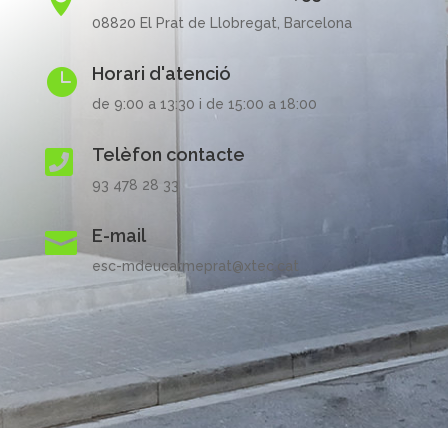

08820 El Prat de Llobregat, Barcelona
Horari d'atenció

de 9:00 a 13:30 i de 15:00 a 18:00
Telèfon contacte

93 478 28 33
E-mail

esc-mdeucarmeprat@xtec.cat