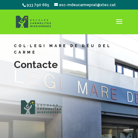
933 790 665
esc-mdeucarmeprat@xtec.cat
COL·LEGI MARE DE DÉU DEL
CARME
Contacte