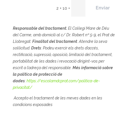
Enviar
=
2 + 10
Responsable del tractament.
El
Col·legi Mare de Déu
del Carme, amb domicili al c/ Dr. Robert nº 5-9, el Prat de
Llobregat.
Finalitat del tractament
. Atendre la seva
sol·licitud.
Drets
: Podeu exercir els drets d’accés,
rectificació, supressió, oposició, limitació del tractament,
portabilitat de les dades i revocació dirigint-vos per
escrit a l’adreça del responsable.
Més informació sobre
la política de protecció de
dades
:
https://escolamdcprat.com/politica-de-
privacitat/
Accepto el tractament de les meves dades en les
condicions exposades