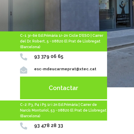
C-1 3r-6è Ed.Primària 1r-2n Cicle D’ESO | Carrer
del Dr. Robert, 5 • 08820 El Prat de Llobregat
(Barcelona)

93 379 06 65

esc-mdeucarmeprat@xtec.cat
Contactar
C-2: P3, P4 i P5 1r i 2n Ed.Primària | Carrer de
Narcís Monturiol, 53 • 08820 El Prat de Llobregat
(Barcelona)

93 478 28 33