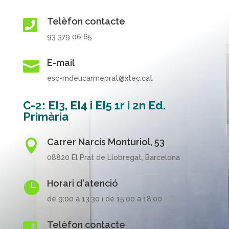
Telèfon contacte

93 379 06 65
E-mail

esc-mdeucarmeprat@xtec.cat
C-2: EI3, EI4 i EI5 1r i 2n Ed.
Primària
Carrer Narcís Monturiol, 53

08820 El Prat de Llobregat, Barcelona
Horari d'atenció

de 9:00 a 13:30 i de 15:00 a 18:00
Telèfon contacte
