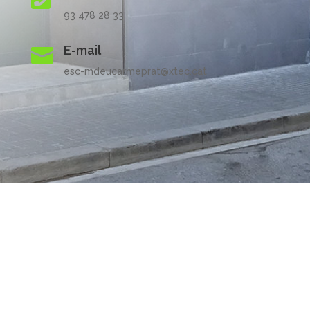
93 478 28 33
E-mail

esc-mdeucarmeprat@xtec.cat