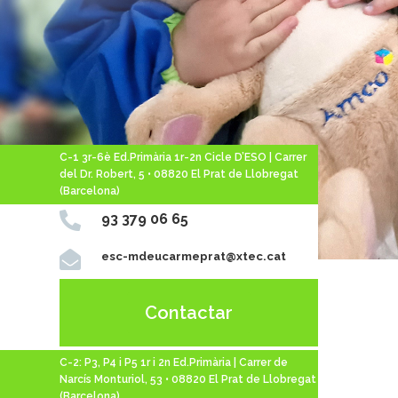
C-1 3r-6è Ed.Primària 1r-2n Cicle D’ESO | Carrer
del Dr. Robert, 5 • 08820 El Prat de Llobregat
(Barcelona)

93 379 06 65

esc-mdeucarmeprat@xtec.cat
Contactar
C-2: P3, P4 i P5 1r i 2n Ed.Primària | Carrer de
Narcís Monturiol, 53 • 08820 El Prat de Llobregat
(Barcelona)