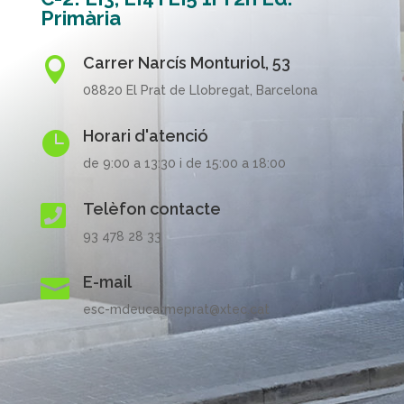
Primària
Carrer Narcís Monturiol, 53

08820 El Prat de Llobregat, Barcelona
Horari d'atenció

de 9:00 a 13:30 i de 15:00 a 18:00
Telèfon contacte

93 478 28 33
E-mail

esc-mdeucarmeprat@xtec.cat