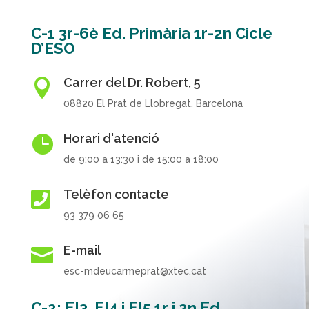
C-1 3r-6è Ed. Primària 1r-2n Cicle
D’ESO
Carrer del Dr. Robert, 5

08820 El Prat de Llobregat, Barcelona
Horari d'atenció

de 9:00 a 13:30 i de 15:00 a 18:00
Telèfon contacte

93 379 06 65
E-mail

esc-mdeucarmeprat@xtec.cat
C-2: EI3, EI4 i EI5 1r i 2n Ed.