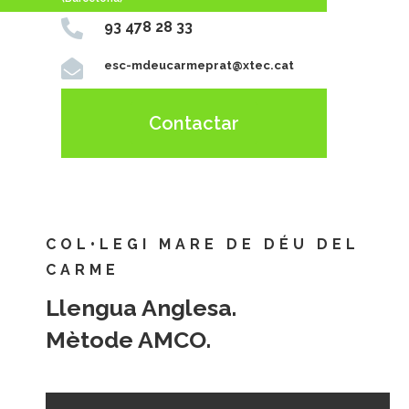

93 478 28 33

esc-mdeucarmeprat@xtec.cat
Contactar
COL•LEGI MARE DE DÉU DEL
CARME
Llengua Anglesa.
Mètode AMCO.