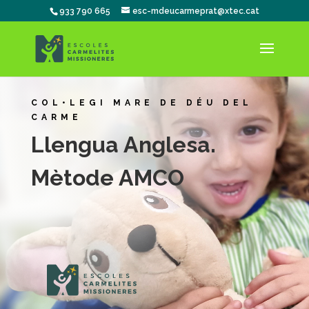
933 790 665
esc-mdeucarmeprat@xtec.cat
COL•LEGI MARE DE DÉU DEL
CARME
Llengua Anglesa.
Mètode AMCO