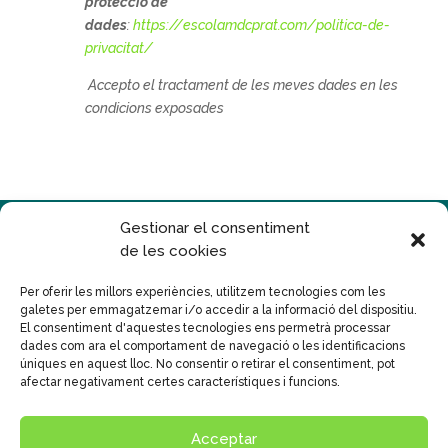
protecció de
dades
:
https://escolamdcprat.com/politica-de-
privacitat/
Accepto el tractament de les meves dades en les
condicions exposades
Gestionar el consentiment
de les cookies
Per oferir les millors experiències, utilitzem tecnologies com les
galetes per emmagatzemar i/o accedir a la informació del dispositiu.
Disseny
Publicidad Tecna, S.L.
El consentiment d'aquestes tecnologies ens permetrà processar
dades com ara el comportament de navegació o les identificacions
© Col•legi Mare de Déu del Carme
úniques en aquest lloc. No consentir o retirar el consentiment, pot
Text legal
|
Políticas de Privacitat
|
Cookies
afectar negativament certes característiques i funcions.
Sistema intern d'informació
Política general SIIF
Acceptar
Canal de Protecció al menor