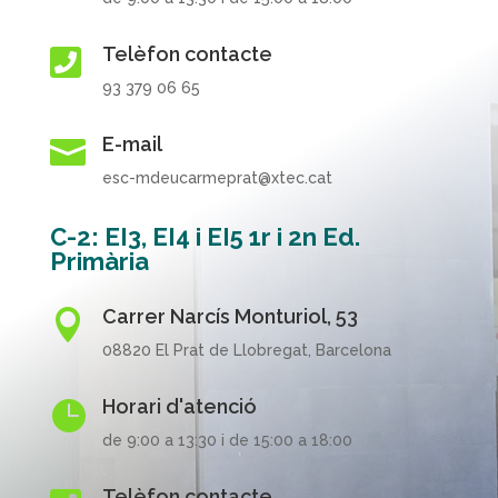
Telèfon contacte

93 379 06 65
E-mail

esc-mdeucarmeprat@xtec.cat
C-2: EI3, EI4 i EI5 1r i 2n Ed.
Primària
Carrer Narcís Monturiol, 53

08820 El Prat de Llobregat, Barcelona
Horari d'atenció

de 9:00 a 13:30 i de 15:00 a 18:00
Telèfon contacte