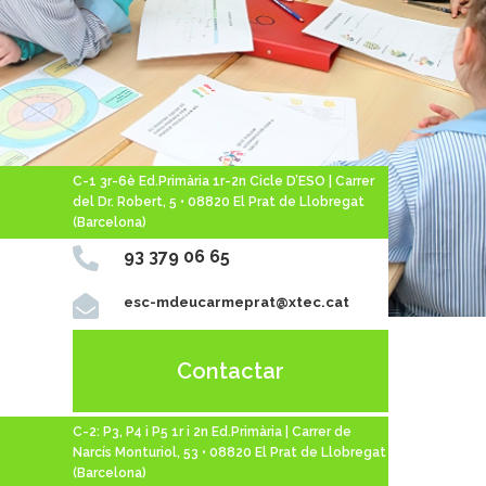
C-1 3r-6è Ed.Primària 1r-2n Cicle D’ESO | Carrer
del Dr. Robert, 5 • 08820 El Prat de Llobregat
(Barcelona)

93 379 06 65

esc-mdeucarmeprat@xtec.cat
Contactar
C-2: P3, P4 i P5 1r i 2n Ed.Primària | Carrer de
Narcís Monturiol, 53 • 08820 El Prat de Llobregat
(Barcelona)