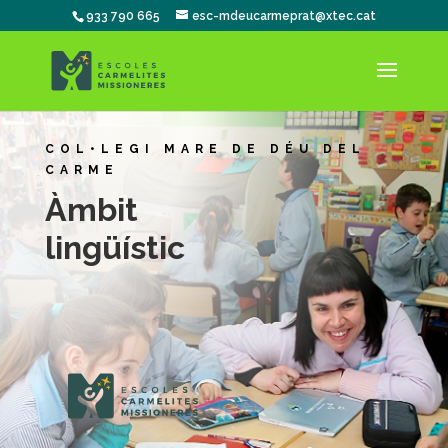
933 790 665
esc-mdeucarmeprat@xtec.cat
COL•LEGI MARE DE DÉU DEL
CARME
Àmbit
lingüístic