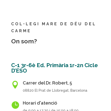
COL•LEGI MARE DE DÉU DEL
CARME
On som?
C-1 3r-6è Ed. Primària 1r-2n Cicle
D’ESO
Carrer del Dr. Robert, 5

08820 El Prat de Llobregat, Barcelona
Horari d'atenció

de 9:00 a 13:30 i de 15:00 a 18:00