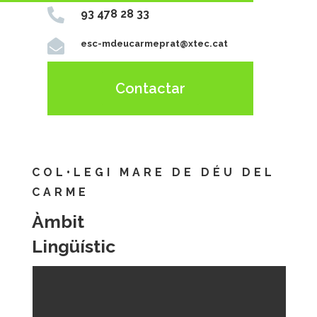

93 478 28 33

esc-mdeucarmeprat@xtec.cat
Contactar
COL•LEGI MARE DE DÉU DEL
CARME
Àmbit
Lingüístic