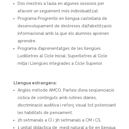
Dos mestres a l’aula en algunes sessions per
afavorir un seguiment més individualitzat.
Programa Progrentis en llengua castellana de
desenvolupament de destreses d’alfabetització
informacional amb la que els alumnes aprenen
aprendre.
Programa d’aprenentatges de les llengües
Ludilletres al Cicle Inicial, Superlletres al Cicle
mitjà i Llengües integrades a Cicle Superior.
Llengua estrangera:
Anglès mètode AMCO. Parteix d’una seqüenciació
cíclica de continguts amb rutines diàries,
discriminació auditiva i reforç visual tot potenciant
les habilitats de pensament.
2h setmanals a CI i 3h setmanals a CM i CS.
1 unitat didàctica de medi natural a 6è en llengua