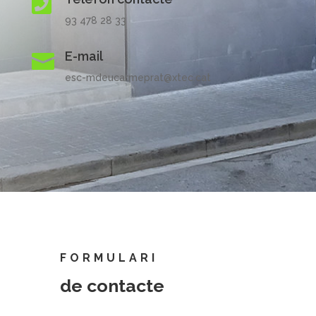

93 478 28 33
E-mail

esc-mdeucarmeprat@xtec.cat
FORMULARI
de contacte