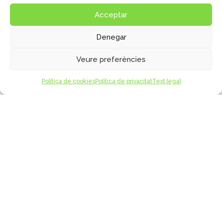
dades
:
https://escolamdcprat.com/politica-de-
Acceptar
privacitat/
Denegar
Accepto el tractament de les meves dades en les
condicions exposades
Veure preferències
Política de cookies
Política de privacitat
Text legal
Disseny
Publicidad Tecna, S.L.
© Col•legi Mare de Déu del Carme
Text legal
|
Políticas de Privacitat
|
Cookies
Sistema intern d'informació
Política general SIIF
Canal de Protecció al menor