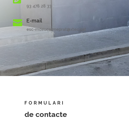
93 478 28 33
E-mail

esc-mdeucarmeprat@xtec.cat
FORMULARI
de contacte