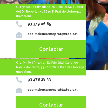
C-1 3r-6è Ed.Primària 1r-2n Cicle D’ESO | Carrer
del Dr. Robert, 5 • 08820 El Prat de Llobregat
(Barcelona)

93 379 06 65

esc-mdeucarmeprat@xtec.cat
Contactar
C-2: P3, P4 i P5 1r i 2n Ed.Primària | Carrer de
Narcís Monturiol, 53 • 08820 El Prat de Llobregat
(Barcelona)

93 478 28 33

esc-mdeucarmeprat@xtec.cat
Contactar