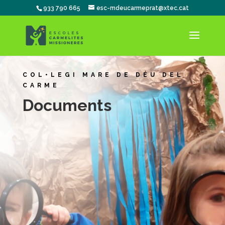
933 790 665
esc-mdeucarmeprat@xtec.cat
COL•LEGI MARE DE DÉU DEL
CARME
Documents