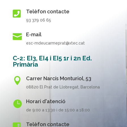
Telèfon contacte

93 379 06 65
E-mail

esc-mdeucarmeprat@xtec.cat
C-2: EI3, EI4 i EI5 1r i 2n Ed.
Primària
Carrer Narcís Monturiol, 53

08820 El Prat de Llobregat, Barcelona
Horari d'atenció

de 9:00 a 13:30 i de 15:00 a 18:00
Telèfon contacte
