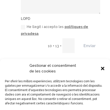
LOPD
He llegit i accepto les
polítiques de
privadesa
Enviar
=
10 + 13
Responsable del tractament.
El
Col·legi Mare de
Gestionar el consentiment
Déu del Carme, amb domicili al c/ Dr. Robert nº 5-
de les cookies
9, el Prat de Llobregat.
Finalitat del tractament
.
Atendre la seva sol·licitud.
Drets
: Podeu exercir els
Per oferir les millors experiències, utilitzem tecnologies com les
drets d’accés, rectificació, supressió, oposició,
galetes per emmagatzemar i/o accedir a la informació del dispositiu.
El consentiment d'aquestes tecnologies ens permetrà processar
limitació del tractament, portabilitat de les dades i
dades com ara el comportament de navegació o les identificacions
revocació dirigint-vos per escrit a l’adreça del
úniques en aquest lloc. No consentir o retirar el consentiment, pot
responsable.
Més informació sobre la política de
afectar negativament certes característiques i funcions.
protecció de