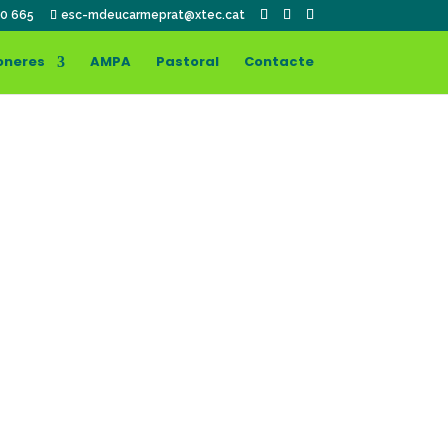
0 665
esc-mdeucarmeprat@xtec.cat
oneres
AMPA
Pastoral
Contacte