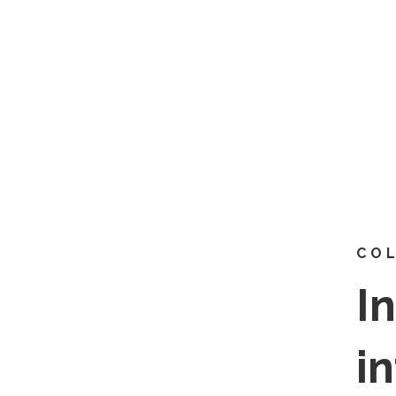
93 379 06 65
C-2: EI3, EI4 i EI5 1r i 2n Ed.Primàri
93 478 28 33
COL
In
i