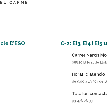
DEL CARME
Cicle D’ESO
C-2: EI3, EI4 i EI5 
Carrer Narcís Mon
08820 El Prat de Llo
Horari d'atenció
de 9:00 a 13:30 i de 1
Telèfon contact
93 478 28 33