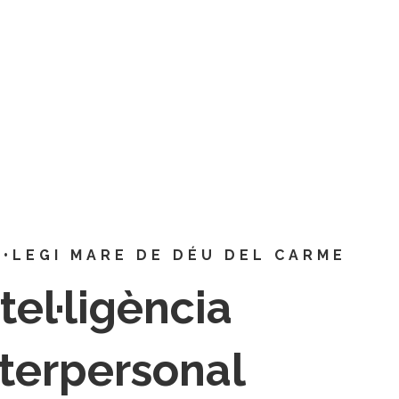
esc-
mdeucarmeprat@xtec.cat
a | Carrer de Narcís Monturiol, 53 • 08820 El Prat de Llobregat (Barcel
esc-
mdeucarmeprat@xtec.cat
•LEGI MARE DE DÉU DEL CARME
tel·ligència
nterpersonal