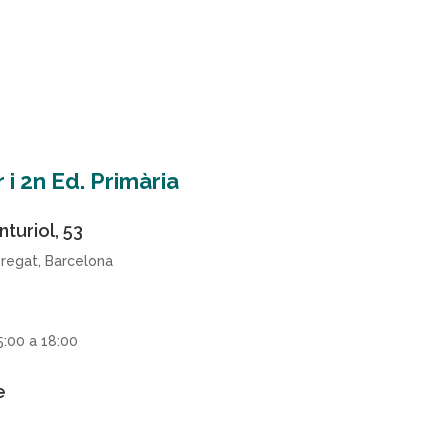
1r i 2n Ed. Primària
turiol, 53
bregat, Barcelona
5:00 a 18:00
e