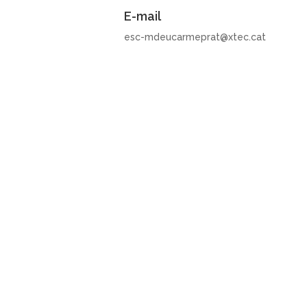
E-mail
esc-mdeucarmeprat@xtec.cat
FORMULARI
de cont