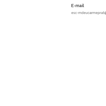
E-mail
esc-mdeucarmeprat@
acte