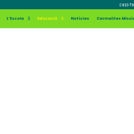
933 79
L’Escola
Educació
Notícies
Carmelites Missi