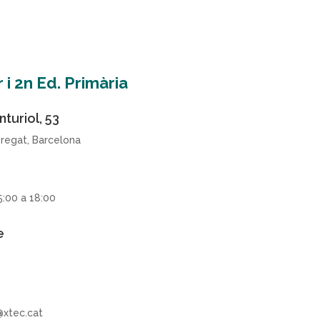
1r i 2n Ed. Primària
turiol, 53
bregat, Barcelona
5:00 a 18:00
e
xtec.cat