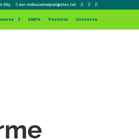
0 665
esc-mdeucarmeprat@xtec.cat
oneres
AMPA
Pastoral
Contacte
arme