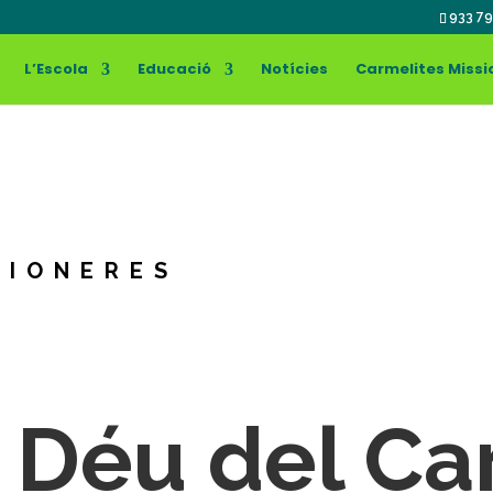
933 79
L’Escola
Educació
Notícies
Carmelites Missi
SIONERES
 Déu del C