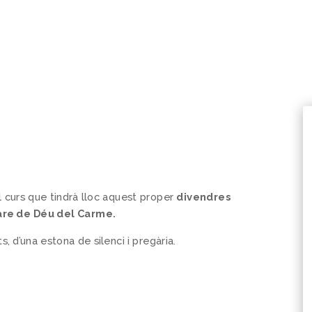
l curs que tindrà lloc aquest proper
divendres
 Mare de Déu del Carme.
, d’una estona de silenci i pregària.