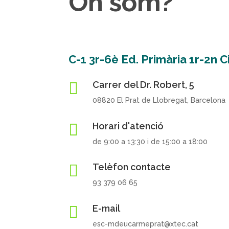
On som?
C-1 3r-6è Ed. Primària 1r-2n 

Carrer del Dr. Robert, 5
08820 El Prat de Llobregat, Barcelona

Horari d'atenció
de 9:00 a 13:30 i de 15:00 a 18:00

Telèfon contacte
93 379 06 65

E-mail
esc-mdeucarmeprat@xtec.cat