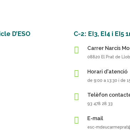
Cicle D’ESO
C-2: EI3, EI4 i EI5 

Carrer Narcís Mon
08820 El Prat de Llo

Horari d'atenció
de 9:00 a 13:30 i de 1

Telèfon contact
93 478 28 33

E-mail
esc-mdeucarmeprat@