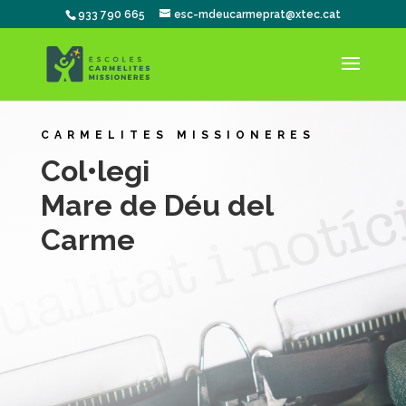
933 790 665
esc-mdeucarmeprat@xtec.cat
CARMELITES MISSIONERES
Col•legi
Mare de Déu del
Carme