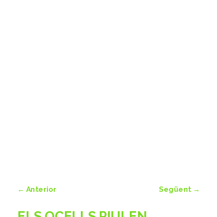
←
Anterior
Següent
→
ELS OCELLS PIULEN