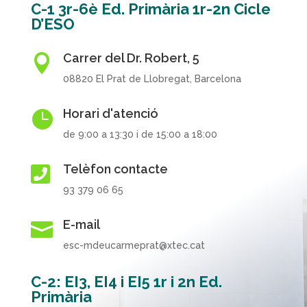
C-1 3r-6è Ed. Primària 1r-2n Cicle
D’ESO
Carrer del Dr. Robert, 5

08820 El Prat de Llobregat, Barcelona
Horari d'atenció

de 9:00 a 13:30 i de 15:00 a 18:00
Telèfon contacte

93 379 06 65
E-mail

esc-mdeucarmeprat@xtec.cat
C-2: EI3, EI4 i EI5 1r i 2n Ed.
Primària