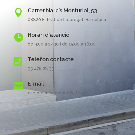
Carrer Narcís Monturiol, 53

08820 El Prat de Llobregat, Barcelona
Horari d'atenció

de 9:00 a 13:30 i de 15:00 a 18:00
Telèfon contacte

93 478 28 33
E-mail

esc-mdeucarmeprat@xtec.cat