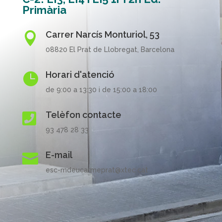
Primària
Carrer Narcís Monturiol, 53

08820 El Prat de Llobregat, Barcelona
Horari d'atenció

de 9:00 a 13:30 i de 15:00 a 18:00
Telèfon contacte

93 478 28 33
E-mail

esc-mdeucarmeprat@xtec.cat