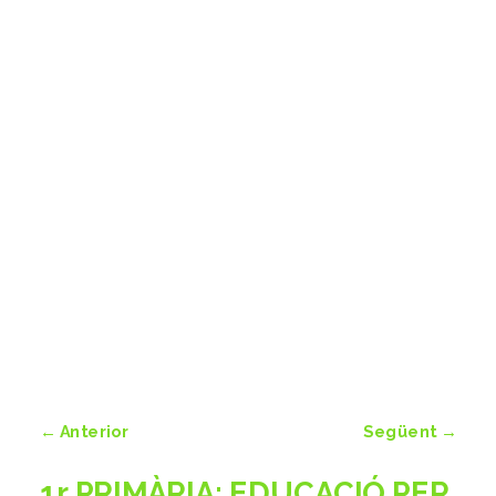
←
Anterior
Següent
→
1r PRIMÀRIA: EDUCACIÓ PER