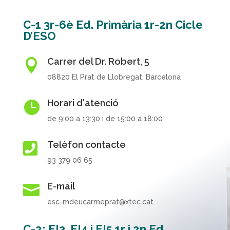
C-1 3r-6è Ed. Primària 1r-2n Cicle
D’ESO
Carrer del Dr. Robert, 5

08820 El Prat de Llobregat, Barcelona
Horari d'atenció

de 9:00 a 13:30 i de 15:00 a 18:00
Telèfon contacte

93 379 06 65
E-mail

esc-mdeucarmeprat@xtec.cat
C-2: EI3, EI4 i EI5 1r i 2n Ed.