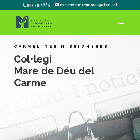
933 790 665
esc-mdeucarmeprat@xtec.cat
CARMELITES MISSIONERES
Col•legi
Mare de Déu del
Carme