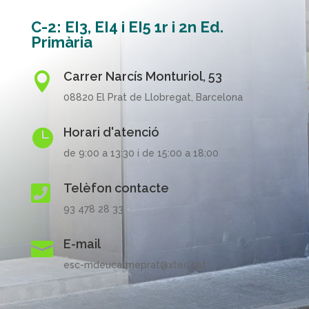
C-2: EI3, EI4 i EI5 1r i 2n Ed.
Primària
Carrer Narcís Monturiol, 53

08820 El Prat de Llobregat, Barcelona
Horari d'atenció

de 9:00 a 13:30 i de 15:00 a 18:00
Telèfon contacte

93 478 28 33
E-mail

esc-mdeucarmeprat@xtec.cat