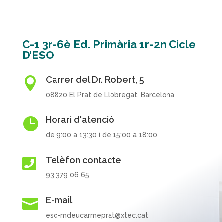
C-1 3r-6è Ed. Primària 1r-2n Cicle
D’ESO
Carrer del Dr. Robert, 5

08820 El Prat de Llobregat, Barcelona
Horari d'atenció

de 9:00 a 13:30 i de 15:00 a 18:00
Telèfon contacte

93 379 06 65
E-mail

esc-mdeucarmeprat@xtec.cat