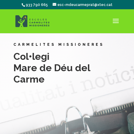
933 790 665
esc-mdeucarmeprat@xtec.cat
CARMELITES MISSIONERES
Col•legi
Mare de Déu del
Carme