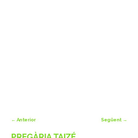
←
Anterior
Següent
→
PREGÀRIA TAIZÉ