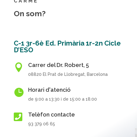
CARME
On som?
C-1 3r-6è Ed. Primària 1r-2n Cicle
D’ESO
Carrer del Dr. Robert, 5

08820 El Prat de Llobregat, Barcelona
Horari d'atenció

de 9:00 a 13:30 i de 15:00 a 18:00
Telèfon contacte

93 379 06 65