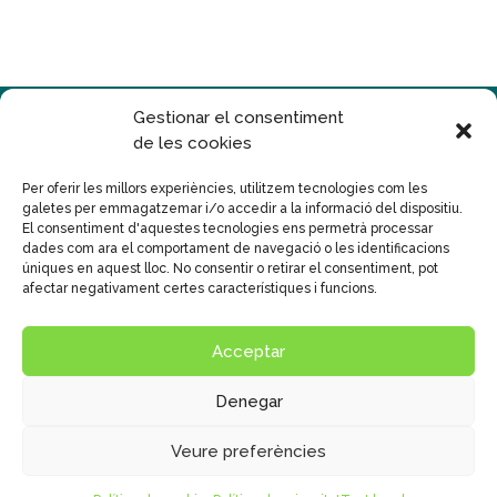
Gestionar el consentiment
de les cookies
Per oferir les millors experiències, utilitzem tecnologies com les
galetes per emmagatzemar i/o accedir a la informació del dispositiu.
Disseny
Publicidad Tecna, S.L.
El consentiment d'aquestes tecnologies ens permetrà processar
dades com ara el comportament de navegació o les identificacions
© Col•legi Mare de Déu del Carme
úniques en aquest lloc. No consentir o retirar el consentiment, pot
Text legal
|
Políticas de Privacitat
|
Cookies
afectar negativament certes característiques i funcions.
Sistema intern d'informació
Política general SIIF
Acceptar
Canal de Protecció al menor
Denegar
Veure preferències