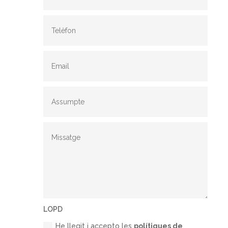
LOPD
He llegit i accepto les
polítiques de