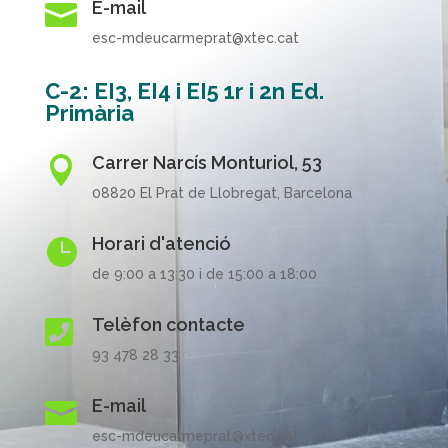
E-mail

esc-mdeucarmeprat@xtec.cat
C-2: EI3, EI4 i EI5 1r i 2n Ed.
Primària
Carrer Narcís Monturiol, 53

08820 El Prat de Llobregat, Barcelona
Horari d'atenció

de 9:00 a 13:30 i de 15:00 a 18:00
Telèfon contacte

93 478 28 33
E-mail

esc-mdeucarmeprat@xtec.cat