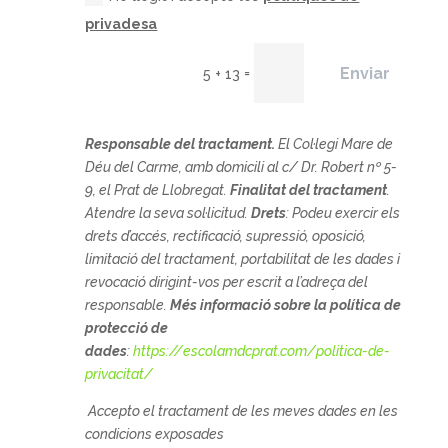
privadesa
Enviar
=
5 + 13
Responsable del tractament.
El
Col·legi Mare de
Déu del Carme, amb domicili al c/ Dr. Robert nº 5-
9, el Prat de Llobregat.
Finalitat del tractament
.
Atendre la seva sol·licitud.
Drets
: Podeu exercir els
drets d’accés, rectificació, supressió, oposició,
limitació del tractament, portabilitat de les dades i
revocació dirigint-vos per escrit a l’adreça del
responsable.
Més informació sobre la política de
protecció de
dades
:
https://escolamdcprat.com/politica-de-
privacitat/
Accepto el tractament de les meves dades en les
condicions exposades