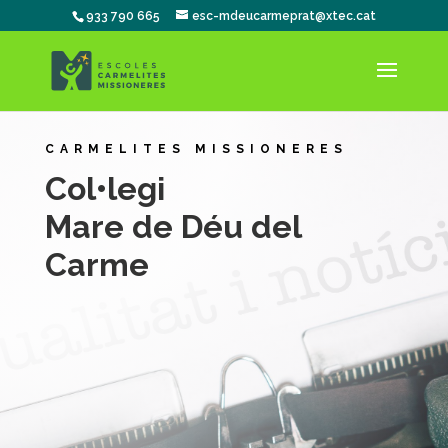
933 790 665
esc-mdeucarmeprat@xtec.cat
CARMELITES MISSIONERES
Col•legi
Mare de Déu del
Carme