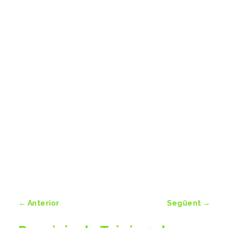
←
Anterior
Següent
→