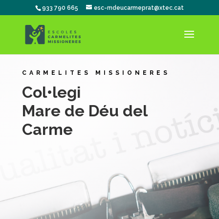
933 790 665
esc-mdeucarmeprat@xtec.cat
CARMELITES MISSIONERES
Col•legi
Mare de Déu del
Carme