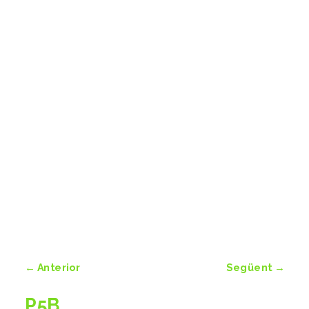
←
Anterior
Següent
→
P5B