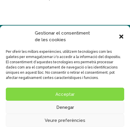
Gestionar el consentiment
de les cookies
Per oferir les millors experiències, utilitzem tecnologies com les
galetes per emmagatzemar i/o accedir a la informació del dispositiu.
Disseny
Publicidad Tecna, S.L.
El consentiment d'aquestes tecnologies ens permetrà processar
dades com ara el comportament de navegació o les identificacions
© Col•legi Mare de Déu del Carme
úniques en aquest lloc. No consentir o retirar el consentiment, pot
Text legal
|
Políticas de Privacitat
|
Cookies
afectar negativament certes característiques i funcions.
Sistema intern d'informació
Política general SIIF
Acceptar
Canal de Protecció al menor
Denegar
Veure preferències