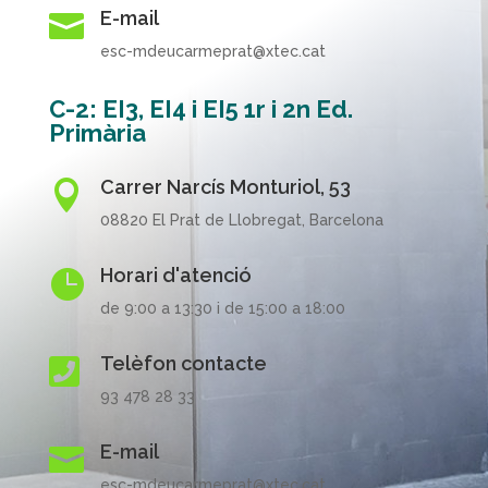
E-mail

esc-mdeucarmeprat@xtec.cat
C-2: EI3, EI4 i EI5 1r i 2n Ed.
Primària
Carrer Narcís Monturiol, 53

08820 El Prat de Llobregat, Barcelona
Horari d'atenció

de 9:00 a 13:30 i de 15:00 a 18:00
Telèfon contacte

93 478 28 33
E-mail

esc-mdeucarmeprat@xtec.cat