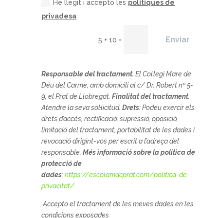
He llegit i accepto les
polítiques de
privadesa
Enviar
=
5 + 10
Responsable del tractament.
El
Col·legi Mare de
Déu del Carme, amb domicili al c/ Dr. Robert nº 5-
9, el Prat de Llobregat.
Finalitat del tractament
.
Atendre la seva sol·licitud.
Drets
: Podeu exercir els
drets d’accés, rectificació, supressió, oposició,
limitació del tractament, portabilitat de les dades i
revocació dirigint-vos per escrit a l’adreça del
responsable.
Més informació sobre la política de
protecció de
dades
:
https://escolamdcprat.com/politica-de-
privacitat/
Accepto el tractament de les meves dades en les
condicions exposades