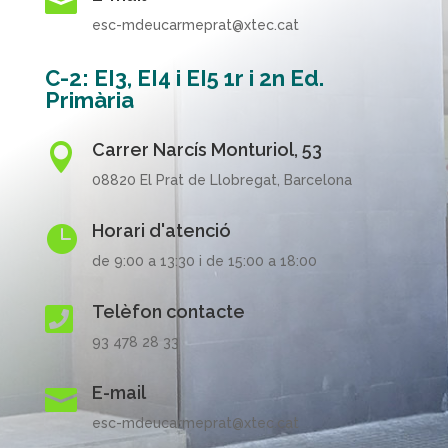

esc-mdeucarmeprat@xtec.cat
C-2: EI3, EI4 i EI5 1r i 2n Ed.
Primària
Carrer Narcís Monturiol, 53

08820 El Prat de Llobregat, Barcelona
Horari d'atenció

de 9:00 a 13:30 i de 15:00 a 18:00
Telèfon contacte

93 478 28 33
E-mail

esc-mdeucarmeprat@xtec.cat