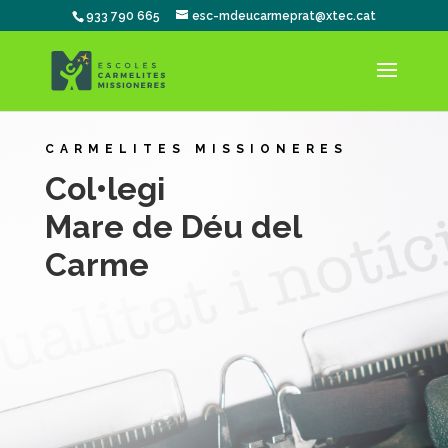
933 790 665
esc-mdeucarmeprat@xtec.cat
CARMELITES MISSIONERES
Col•legi
Mare de Déu del
Carme