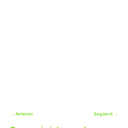
←
Anterior
Següent
→