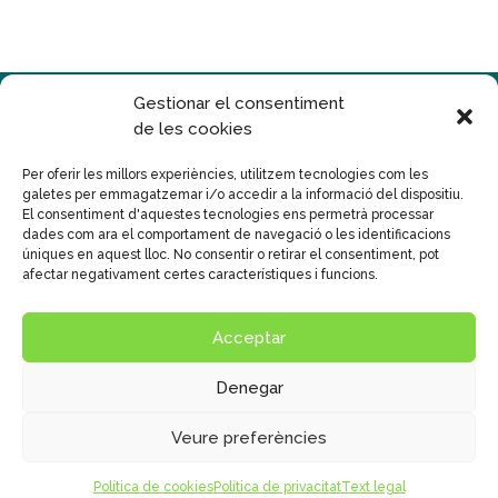
Gestionar el consentiment
de les cookies
Per oferir les millors experiències, utilitzem tecnologies com les
galetes per emmagatzemar i/o accedir a la informació del dispositiu.
Disseny
Publicidad Tecna, S.L.
El consentiment d'aquestes tecnologies ens permetrà processar
dades com ara el comportament de navegació o les identificacions
© Col•legi Mare de Déu del Carme
úniques en aquest lloc. No consentir o retirar el consentiment, pot
Text legal
|
Políticas de Privacitat
|
Cookies
afectar negativament certes característiques i funcions.
Sistema intern d'informació
Política general SIIF
Acceptar
Canal de Protecció al menor
Denegar
Veure preferències
Política de cookies
Política de privacitat
Text legal