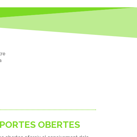
tre
a
 PORTES OBERTES