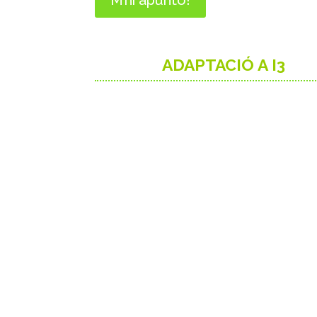
M’hi apunto!
ADAPTACIÓ A I3