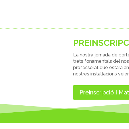
PREINSCRIPC
La nostra jornada de
port
trets fonamentals del no
professorat que estarà amb 
nostres instal·lacions vei
Preinscripció I Mat