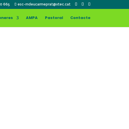
0 665
esc-mdeucarmeprat@xtec.cat
oneres
AMPA
Pastoral
Contacte