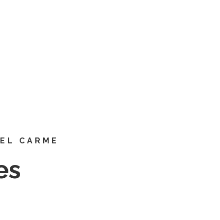
esc-
mdeucarmeprat@xtec.cat
a | Carrer de Narcís Monturiol, 53 • 08820 El Prat de Llobregat (Barcel
esc-
mdeucarmeprat@xtec.cat
DEL CARME
es