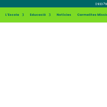
933 79
L’Escola
Educació
Notícies
Carmelites Missi