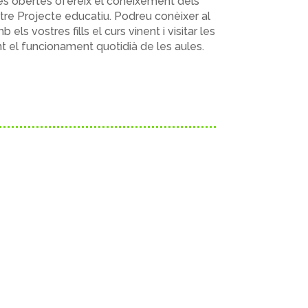
es obertes
ofereix el coneixement dels
stre
Projecte educatiu
. Podreu conèixer al
els vostres fills el curs vinent i visitar les
ent el funcionament quotidià de les aules.