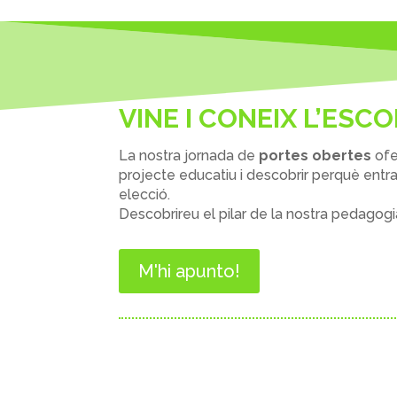
VINE I CONEIX L’ESC
La nostra jornada de
portes obertes
ofe
projecte educatiu i descobrir perquè entr
elecció.
Descobrireu el pilar de la nostra pedagogi
M'hi apunto!