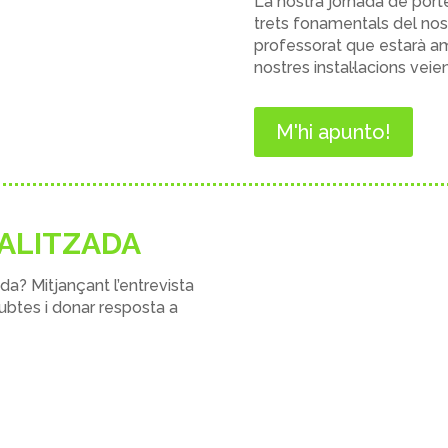
La nostra jornada de
port
trets fonamentals del no
professorat que estarà amb 
nostres instal·lacions vei
M'hi apunto!
ALITZADA
ada?
Mitjançant
l’entrevista
ubtes i donar resposta a