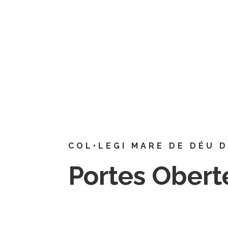
93 379 06 65
C-2: EI3, EI4 i EI5 1r i 2n Ed.Primàri
93 478 28 33
COL•LEGI MARE DE DÉU 
Portes Obert