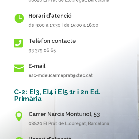
08820 El Prat de Llobregat, Barcelona
Horari d'atenció

de 9:00 a 13:30 i de 15:00 a 18:00
Telèfon contacte

93 379 06 65
E-mail

esc-mdeucarmeprat@xtec.cat
C-2: EI3, EI4 i EI5 1r i 2n Ed.
Primària
Carrer Narcís Monturiol, 53

08820 El Prat de Llobregat, Barcelona