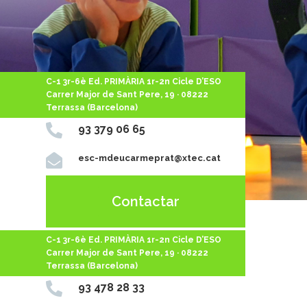
C-1 3r-6è Ed. PRIMÀRIA 1r-2n Cicle D’ESO
Carrer Major de Sant Pere, 19 · 08222
Terrassa (Barcelona)

93 379 06 65

esc-mdeucarmeprat@xtec.cat
Contactar
C-1 3r-6è Ed. PRIMÀRIA 1r-2n Cicle D’ESO
Carrer Major de Sant Pere, 19 · 08222
Terrassa (Barcelona)

93 478 28 33