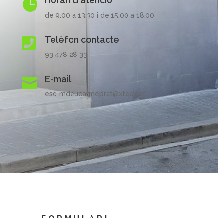
Horari d'atenció

de 9:00 a 13:30 i de 15:00 a 18:00
Telèfon contacte

93 478 28 33
E-mail

esc-mdeucarmeprat@xtec.cat