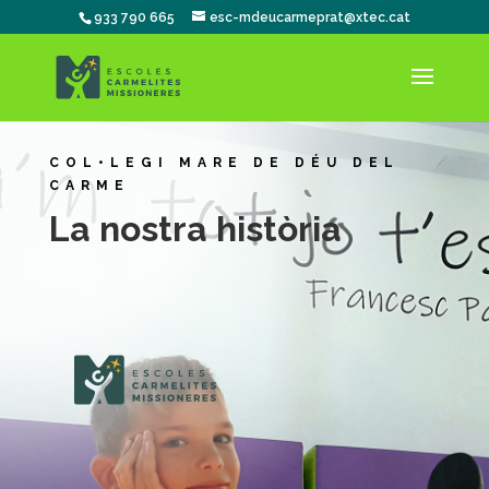
933 790 665
esc-mdeucarmeprat@xtec.cat
COL•LEGI MARE DE DÉU DEL
CARME
La nostra història