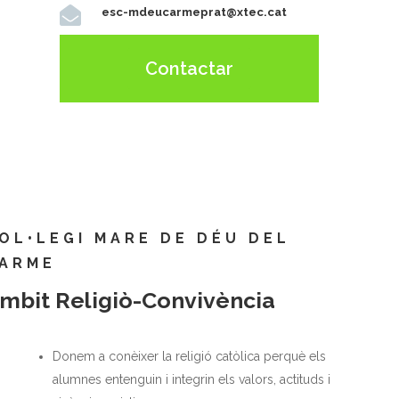

esc-mdeucarmeprat@xtec.cat
Contactar
OL•LEGI MARE DE DÉU DEL
ARME
mbit Religiò-Convivència
Donem a conèixer la religió catòlica perquè els
alumnes entenguin i integrin els valors, actituds i